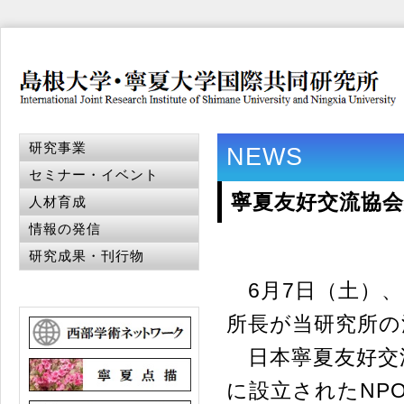
研究事業
NEWS
セミナー・イベント
寧夏友好交流協
人材育成
情報の発信
研究成果・刊行物
6月7日（土）、
所長が当研究所の
日本寧夏友好交
に設立されたNP