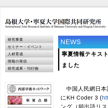
研究事業
NEWS
セミナー・イベント
寧夏情報テキストマ
人材育成
情報の発信
ました
研究成果・刊行物
中国人民網日本
にKH Coder 3 (
ht
ング（頻出語リス