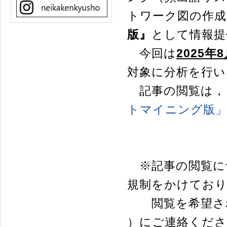
トワーク図の作成
版』
として情報提
今回は
2025年
対象に分析を行い
記事の閲覧は，
トマイニング版
※記事の閲覧に
規制をかけてお
閲覧を希望され
）にご連絡くださ