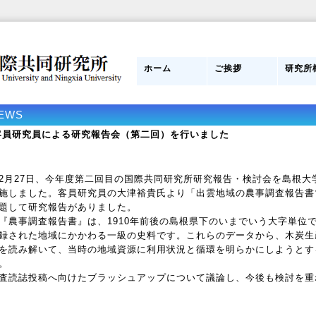
ホーム
ご挨拶
研究所
日本側所長
研究員紹介
目的
組織図
管理運
スタッ
研究所
み
EWS
客員研究員による研究報告会（第二回）を行いました
月27日、今年度第二回目の国際共同研究所研究報告・検討会を島根大
施しました。客員研究員の大津裕貴氏より「出雲地域の農事調査報告書
題して研究報告がありました。
農事調査報告書』は、1910年前後の島根県下のいまでいう大字単位
録された地域にかかわる一級の史料です。これらのデータから、木炭生
を読み解いて、当時の地域資源に利用状況と循環を明らかにしようとす
。
読誌投稿へ向けたブラッシュアップについて議論し、今後も検討を重