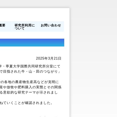
概要
研究所利用に
お問い合わせ
ついて
営体制
フ
のあゆ
研究所利用に
館内案内
ついて
2025年3月21日
学・寧夏大学国際共同研究所分室にて
で目指された牛・山・田のつながり」
での各地の農産物生産高などが克明に
産や放牧や肥料購入の実態とその関係
る意欲的な研究テーマが示されまし
ねていくことが確認されました。