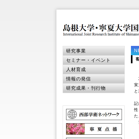
N
研究事業
セミナー・イベント
人材育成
情報の発信
2
実
研究成果・刊行物
と
『
記
性
た
査