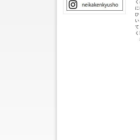
く
に
ひ
い
て
く
本