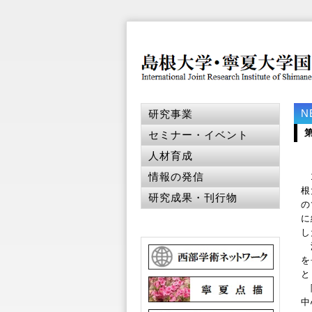
N
研究事業
セミナー・イベント
人材育成
情報の発信
1
根
研究成果・刊行物
の
に
し
湖
を
と
陳
中