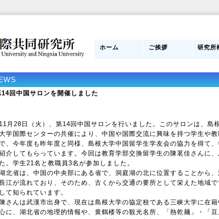
ホーム
ご挨拶
研究所
日本側所長
研究員紹介
目的
組織図
管理運
スタッ
研究所
み
EWS
第14回中国サロンを開催しました
1月28日（火）、第14回中国サロンを行いました。このサロンは、島
大学国際センターの共催により、中国や国際交流に興味を持つ学生や教
で、今年度も昨年度と同様、島根大学中国留学生学友会の協力を得て、
紹介してもらっています。今回は教育学部交換留学生の陳茗佳さんに、
た。学生21名と教職員3名が参加しました。
北省は、中国の中央部にある省で、洞庭湖の北に位置することから、
長江が流れており、そのため、古くから交通の要所として栄えた地域で
して知られています。
さんは武漢市出身で、現在は島根大学の協定校である三峡大学に在籍
心に、湖北省の地理的情報や、黄鶴楼等の観光名所、「熱乾麺」・「豆