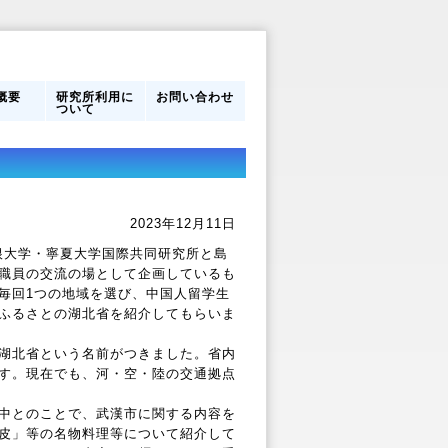
概要
研究所利用に
お問い合わせ
ついて
営体制
フ
のあゆ
研究所利用に
館内案内
ついて
2023年12月11日
根大学・寧夏大学国際共同研究所と島
職員の交流の場として企画しているも
毎回1つの地域を選び、中国人留学生
ふるさとの湖北省を紹介してもらいま
湖北省という名前がつきました。省内
す。現在でも、河・空・陸の交通拠点
中とのことで、武漢市に関する内容を
皮」等の名物料理等について紹介して