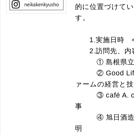
的に位置づけてい
す。
1.実施日時 令和5
2.訪問先、内
① 島根県立ふ
② Good Li
ァームの経営と技
③ café A. o
事
④ 旭日酒造 
明