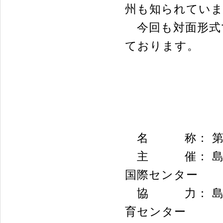
州も知られてい
今回も対面形式
ております。
名 称： 第1
主 催： 島根
国際センター
協 力： 島根
育センター