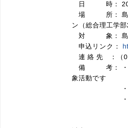
日 時： 2023年
場 所： 島根
ン（総合理工学部
対 象： 島根
申込リンク：
h
連 絡 先 ：（08
備 考： ・こ
象活動です
・参加者に
・感染症対