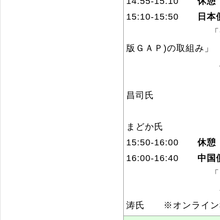
14:55-15:10
休憩
15:10-15:50
日本
「安全で美味し
版ＧＡＰ)の取組み」
島根県農林
美味しまね・
昌司氏
主 
まどか氏
15:50-16:00
休憩
16:00-16:40
中国
「中国におけ
寧夏大学経済
涛氏 ※オンライン