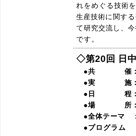
れをめぐる技術を
生産技術に関する
て研究交流し、今
です。
◇第20回 
●共 催
●実 施
●日 程
●場 所
●全体テーマ 
●プログラム 