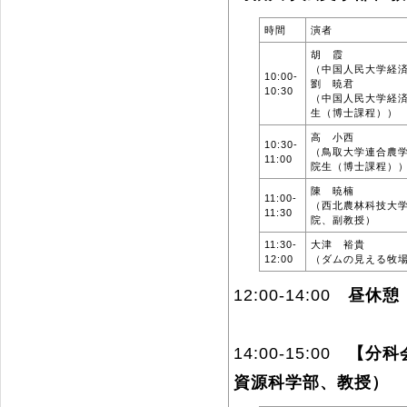
時間
演者
胡 霞
（中国人民大学経
10:00-
劉 暁君
10:30
（中国人民大学経
生（博士課程））
高 小西
10:30-
（鳥取大学連合農
11:00
院生（博士課程）
陳 暁楠
11:00-
（西北農林科技大
11:30
院、副教授）
11:30-
大津 裕貴
12:00
（ダムの見える牧
12:00-14:00
昼休憩
14:00-15:00
【分科
資源科学部、教授）