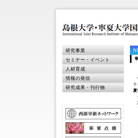
N
研究事業
セミナー・イベント
人材育成
情報の発信
中
テ
研究成果・刊行物
夏
今
記
※
閲