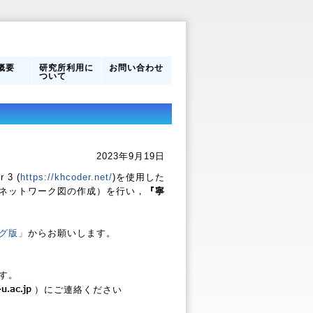
概要
研究所利用に
お問い合わせ
ついて
営体制
フ
のあゆ
研究所利用に
館内案内
ついて
2023年9月19日
3 (
https://khcoder.net/
)を使用した
ネットワーク図の作成）を行い，
『寧
グ版」
からお願いします。
す。
）にご連絡ください