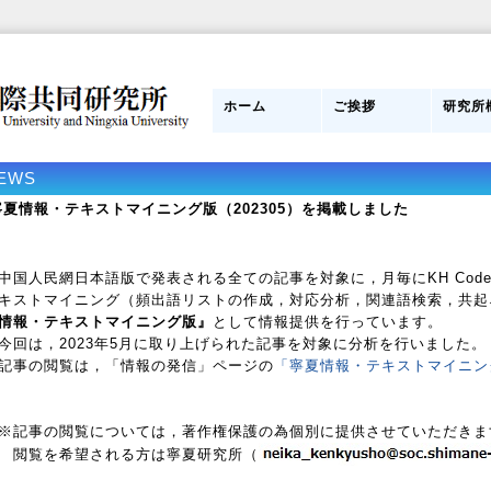
ホーム
ご挨拶
研究所
日本側所長
研究員紹介
目的
組織図
管理運
スタッ
研究所
み
EWS
寧夏情報・テキストマイニング版（202305）を掲載しました
国人民網日本語版で発表される全ての記事を対象に，月毎にKH Coder 
キストマイニング（頻出語リストの作成，対応分析，関連語検索，共起
情報・テキストマイニング版』
として情報提供を行っています。
回は，2023年5月に取り上げられた記事を対象に分析を行いました。
事の閲覧は，「情報の発信」ページの
「寧夏情報・テキストマイニン
記事の閲覧については，著作権保護の為個別に提供させていただきま
覧を希望される方は寧夏研究所（