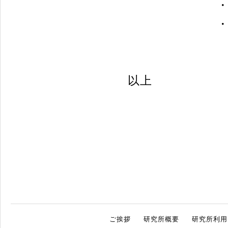
・参加者に
・感染症対
以上
ご挨拶
研究所概要
研究所利用