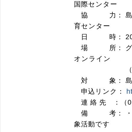
国際センター
協 力： 島根
育センター
日 時： 2023年
場 所： グロ
オンライン
（申込時に
対 象： 島根
申込リンク：
h
連 絡 先 ：（08
備 考： ・こ
象活動です