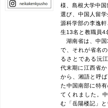
様、島根大学中国
選び、中国人留学
源科学部の李逸軒
生13名と教職員
湖南省は、中国
で、それが省名
るさとである沅江
代末期に江西省か
から、湘語と呼
た中国南部に特有
てくれました。中
む「岳陽楼記」と