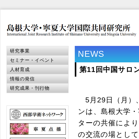
研究事業
NEWS
セミナー・イベント
第11回中国サロ
人材育成
情報の発信
研究成果・刊行物
5月29日（月）
ンは、島根大学・
ターの共催により
の交流の場として