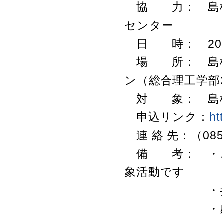
協 力： 島根
センター
日 時： 2023年
場 所： 島根
ン（総合理工学部
対 象： 島根
申込リンク：
h
連 絡 先：（0852
備 考： ・こ
象活動です
・参加者に
・感染症対