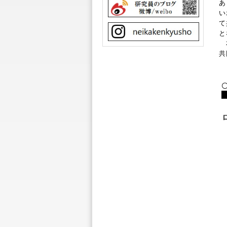
あ
い
て
と
本
共