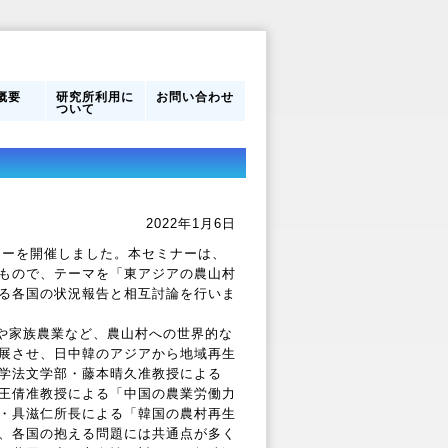
概要
研究所利用に
お問い合わせ
ついて
営体制
フ
のあゆ
研究所利用に
館内案内
ついて
2022年1月6日
ナーを開催しました。本セミナーは、
もので、テーマを「東アジアの農山村
る各国の状況報告と相互討論を行いま
や家族農業など、農山村への世界的な
展させ、日中韓のアジアから地域再生
学法文学部・藤本晴久准教授による
王倩准教授による「中国の農業労働力
・具滋仁所長による「韓国の農村再生
、各国の抱える問題には共通点が多く