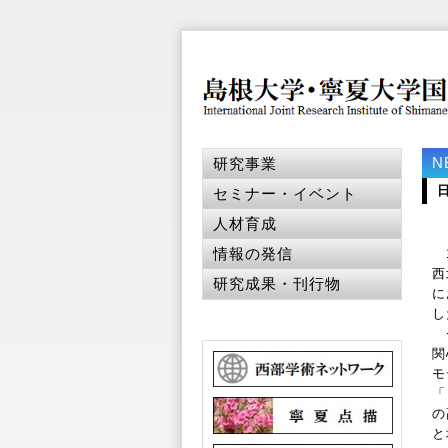
N
研究事業
セミナー・イベント
人材育成
情報の発信
1
西
研究成果・刊行物
に
し
セ
関
モ
「
の
と