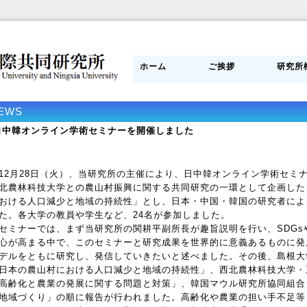
ホーム
ご挨拶
研究所
日本側所長
研究員紹介
目的
組織図
管理運
スタッ
研究所
み
EWS
日中韓オンライン学術セミナーを開催しました
2月28日（火）、当研究所の主催により、日中韓オンライン学術セミ
北農林科技大学との農山村振興に関する共同研究の一環として企画した
おける人口減少と地域の持続性」とし、日本・中国・韓国の研究者によ
た。各大学の教員や学生など、24名が参加しました。
ミナーでは、まず当研究所の関耕平副所長が趣旨説明を行い、SDGs
心が高まる中で、このセミナーと研究成果を世界的に意義あるものに発
デルをともに研究し、発信していきたいと述べました。その後、島根大
日本の農山村における人口減少と地域の持続性」、西北農林科技大学・
高齢化と農業の発展に関する問題と対策」、韓国マウル研究所協同組合
地域づくり」の順に報告が行われました。高齢化や農業の担い手不足等