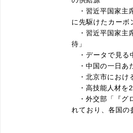
・習近平国家主席
に先駆けたカーボ
・習近平国家主席
待」
・データで見る中
・中国の一日あた
・北京市における1
・高技能人材を2
・外交部「『グロ
れており、各国の