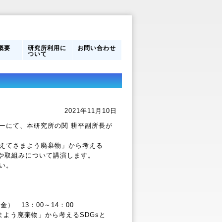
概要
研究所利用に
お問い合わせ
ついて
営体制
フ
のあゆ
研究所利用に
館内案内
ついて
2021年11月10日
ーにて、本研究所の関 耕平副所長が
えてさまよう廃棄物」から考える
や取組みについて講演します。
い。
金） 13：00～14：00
よう廃棄物」から考えるSDGsと