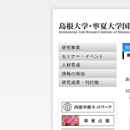
N
研究事業
セミナー・イベント
人材育成
情報の発信
こ
講
研究成果・刊行物
こ
S
詳
た