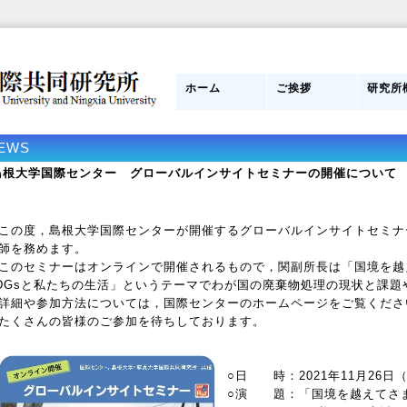
ホーム
ご挨拶
研究所
日本側所長
研究員紹介
目的
組織図
管理運
スタッ
研究所
み
EWS
島根大学国際センター グローバルインサイトセミナーの開催について
の度，島根大学国際センターが開催するグローバルインサイトセミナ
師を務めます。
のセミナーはオンラインで開催されるもので，関副所長は「国境を越
DGsと私たちの生活」というテーマでわが国の廃棄物処理の現状と課題
細や参加方法については，国際センターのホームページをご覧くださ
くさんの皆様のご参加を待ちしております。
○日 時：2021年11月26日（
○演 題：「国境を越えてさま