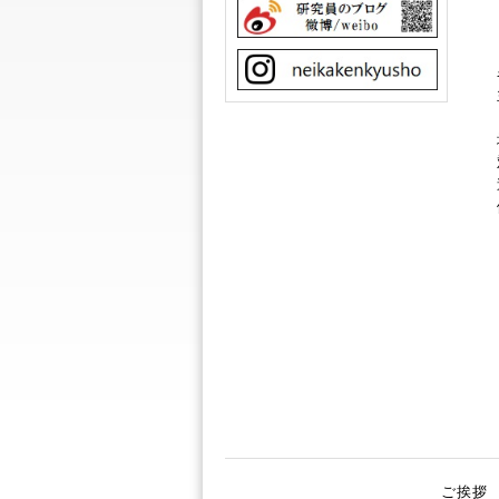
名
主
日
場
対
連
備
ご挨拶