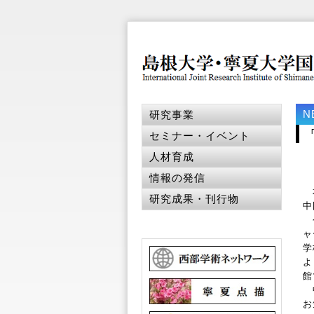
N
研究事業
セミナー・イベント
人材育成
情報の発信
本
研究成果・刊行物
中
今
ャ
学
よ
館
中
お