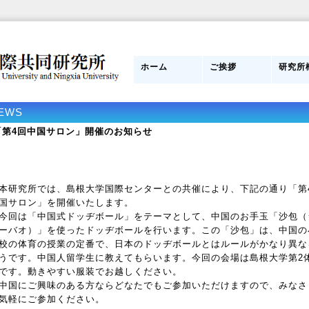
ホーム
ご挨拶
研究所
日本側所長
研究員紹介
目的
組織図
管理運
スタッ
研究所
み
EWS
「第4回中国サロン」開催のお知らせ
研究所では、島根大学国際センターとの共催により、下記の通り「第
国サロン」を開催いたします。
回は「中国式ドッヂボール」をテーマとして、中国のお手玉「沙包（
ーバオ）」を使ったドッヂボールを行います。この「沙包」は、中国の
校の体育の授業の定番で、日本のドッヂボールとはルールがかなり異な
うです。中国人留学生に教えてもらいます。今回の会場は島根大学第2
です。動きやすい服装でお越しください。
国にご興味のある方ならどなたでもご参加いただけますので、みなさ
気軽にご参加ください。