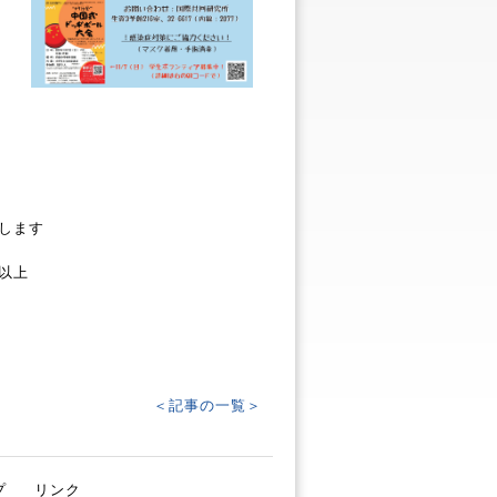
します
上
＜記事の一覧＞
プ
リンク