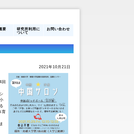
概要
研究所利用に
お問い合わせ
ついて
営体制
フ
のあゆ
研究所利用に
館内案内
ついて
2021年10月21日
4回
シ
小
る
体育
ま