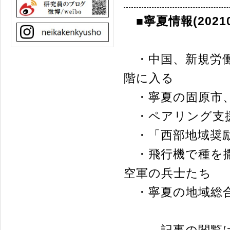
■寧夏情報(20210
・中国、新規労働
階に入る
・寧夏の固原市、
・ペアリング支援
・「西部地域奨励
・飛行機で種を撒
空軍の兵士たち
・寧夏の地域総合
記事の閲覧