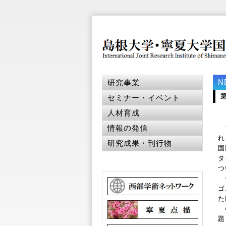
N
研究事業
セミナー・イベント
人材育成
情報の発信
1
れ
研究成果・刊行物
国
タ
つ
一
ゴ
た
松
題