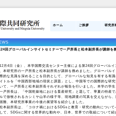
ホーム
ご挨拶
研究所
日本側所長
研究員紹介
目的
組織図
管理運
スタッ
研究所
み
EWS
第24回グローバルインサイトセミナーで一戸所長と松本副所長が講師を
2月4日（金）、本学国際交流センター主催による第24回グローバル
、本研究所の一戸所長と松本副所長が講師を務めました。グローバルイ
際的な見識を深めることを目的として、グローバルな知見を有する有識
イトルを「中国西部地域の現状と課題」とし、中国等での国際的な研究
いて、一戸所長と松本副所長それぞれが報告を行いました。本学の学生
戸所長は、「中国乾燥地における畜産研究」と題して、寧夏の特産で
ルで放牧されるカシミヤ山羊の様子等、現地調査の写真を交えながら、
困難、本研究所事業の今後の展望等を紹介しました。
本副所長は、「コロナ禍におけるSDGsと教育・研究の動向について
して、SDGsに関する世界的な動向や、日本、世界での取組について