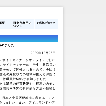
概要
研究所利用に
お問い合わせ
ついて
営体制
フ
のあゆ
研究所利用に
館内案内
ついて
務めました
2020年12月25日
インサイトセミナーがオンラインで行わ
ンサイトセミナーは、学生・教職員の
者を招いて開催されるもので、今回は
交流の経験やその地域が抱える課題に
・教職員計50名が参加しました。
ある灘羊の飼育状況や、極寒の内モン
国際共同研究の具体的な方法や経験し
―日本と中国西部地域を考える―」と
紹介しました。また、アイスランドやア