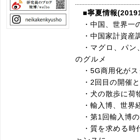
■寧夏情報(20191
・中国、世界一の
・中国家計資産調
・マグロ、パン、
のグルメ
・5G商用化がス
・2回目の開催と
・犬の散歩に荷物
・輸入博、世界経
・第1回輸入博の
・質を求める時代
ャンスに