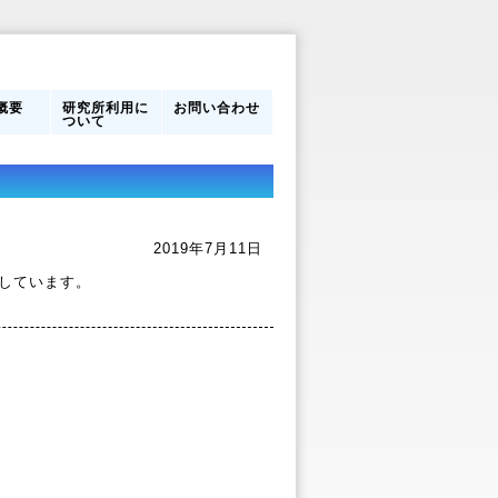
概要
研究所利用に
お問い合わせ
ついて
営体制
フ
のあゆ
研究所利用に
館内案内
ついて
2019年7月11日
しています。