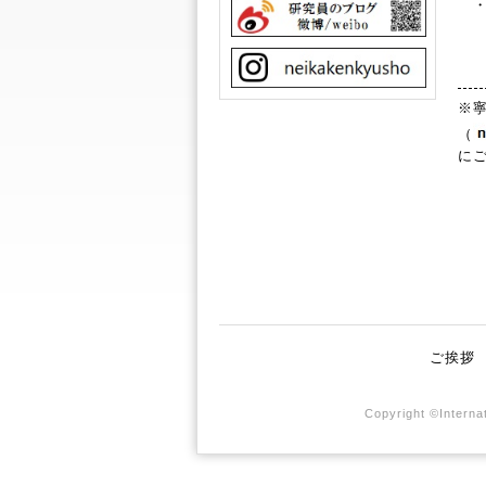
・
記
※
（
に
ご挨拶
Copyright ©Internat