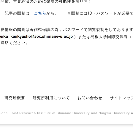
開放、世界経済のために発展の可能性を切り開く
事の閲覧は
こちら
から。 ※閲覧にはID・パスワードが必要
寧夏情報の閲覧は著作権保護の為，パスワードで閲覧規制をしておりま
）または島根大学国際交流課（
ご連絡ください。
研究所概要
研究所利用について
お問い合わせ
サイトマッ
ional Joint Research Institute of Shimane University and Ningxia University 