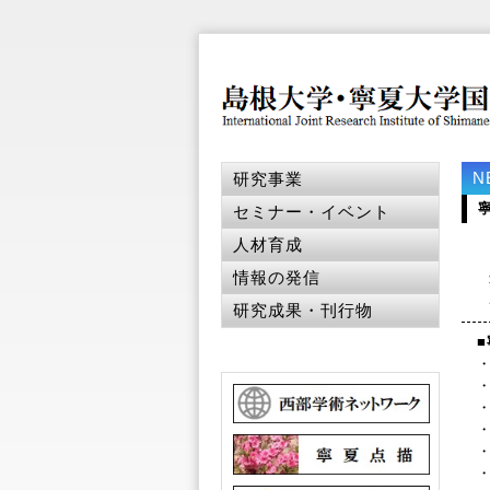
N
研究事業
セミナー・イベント
人材育成
情報の発信
当
こ
研究成果・刊行物
■
・
・
・
・
・
・