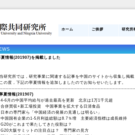
ホーム
ご挨拶
研究所
日本側所長
研究員紹介
目的
組織図
管理運
スタッ
研究所
み
EWS
寧夏情報(201907)を掲載しました
研究所では，研究事業に関連する記事を中国のサイトから収集し掲載
の度，下記の寧夏情報を追加しましたのでお知らせいたします。
寧夏情報(201907)
4-6月の中国平均給与が過去最高を更新 北京は1万1千元超
合併買収+新工場投資 中国事業を拡大する日清食品
日本の専門家ら「中国経済の発展の見通しは明るい」
中国国有企業の1-5月利益総額は8.7％増 主要経済指標は成長維持
G20がこれまで果たしてきた役割は？
G20大阪サミットの注目点は？ 専門家の見方