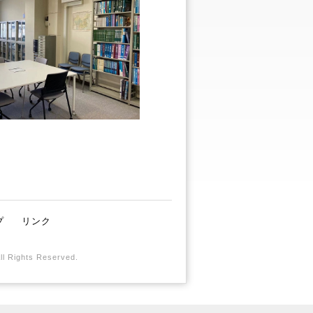
プ
リンク
All Rights Reserved.