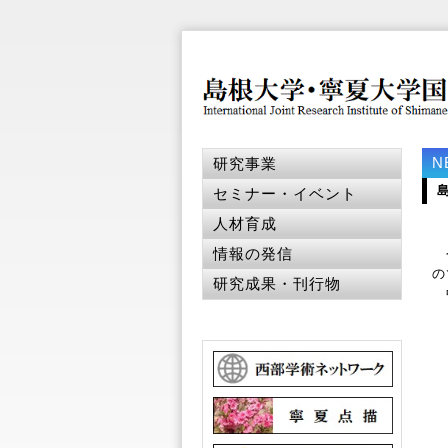
N
研究事業
セミナー・イベント
人材育成
情報の発信
令
の
研究成果・刊行物
中
【
【