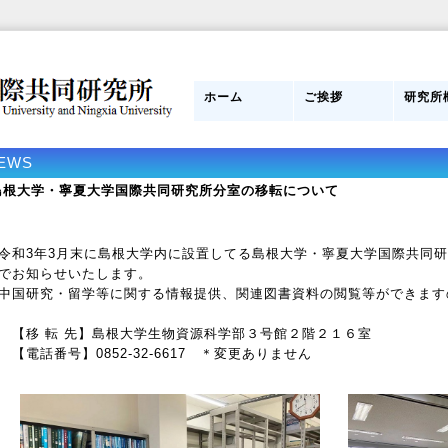
ホーム
ご挨拶
研究所
日本側所長
研究員紹介
目的
組織図
管理運
スタッ
研究所
み
EWS
島根大学・寧夏大学国際共同研究所分室の移転について
和3年3月末に島根大学内に設置してる島根大学・寧夏大学国際共同研
でお知らせいたします。
国研究・留学等に関する情報提供、関連図書資料の閲覧等ができます
移 転 先】島根大学生物資源科学部３号館２階２１６室
電話番号】0852-32-6617 ＊変更ありません