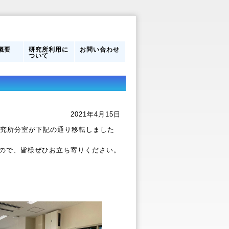
概要
研究所利用に
お問い合わせ
ついて
営体制
フ
のあゆ
研究所利用に
館内案内
ついて
2021年4月15日
究所分室が下記の通り移転しました
ので、皆様ぜひお立ち寄りください。